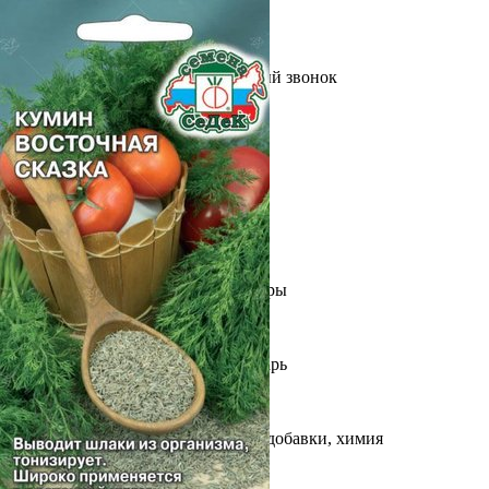
Выберите город
Обратный звонок
Заказать обратный звонок
Каталог
Семена
Грунты
Газонные травы, сидераты
Горшки, рассадники, аксессуары
Посадочный материал
Садовый инструмент, инвентарь
Консервирование
Средства защиты, удобрения, добавки, химия
Обустройство сада, декор