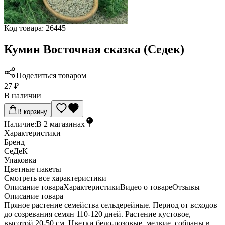
Код товара:
26445
Кумин Восточная сказка (Седек)
Поделиться товаром
27 ₽
В наличии
В корзину
Наличие:
В
2
магазинах
Характеристики
Бренд
СеДеК
Упаковка
Цветные пакеты
Cмотреть все характеристики
Описание товара
Характеристики
Видео о товаре
Отзывы
Описание товара
Пряное растение семейства сельдерейные. Период от всходов
до созревания семян 110-120 дней. Растение кустовое,
высотой 20-50 см. Цветки бело-розовые, мелкие, собраны в