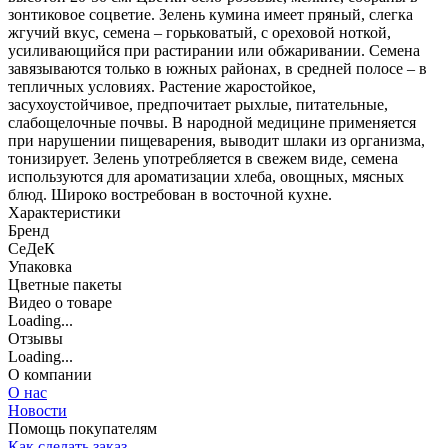
зонтиковое соцветие. Зелень кумина имеет пряный, слегка
жгучий вкус, семена – горьковатый, с ореховой ноткой,
усиливающийся при растирании или обжаривании. Семена
завязываются только в южных районах, в средней полосе – в
тепличных условиях. Растение жаростойкое,
засухоустойчивое, предпочитает рыхлые, питательные,
слабощелочные почвы. В народной медицине применяется
при нарушении пищеварения, выводит шлаки из организма,
тонизирует. Зелень употребляется в свежем виде, семена
используются для ароматизации хлеба, овощных, мясных
блюд. Широко востребован в восточной кухне.
Характеристики
Бренд
СеДеК
Упаковка
Цветные пакеты
Видео о товаре
Loading...
Отзывы
Loading...
О компании
О нас
Новости
Помощь покупателям
Как сделать заказ