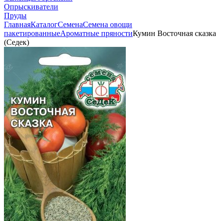
Опрыскиватели
Пруды
Главная
Каталог
Семена
Семена овощи
пакетированные
Ароматные пряности
Кумин Восточная сказка
(Седек)