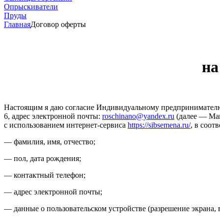
Опрыскиватели
Пруды
Главная
Договор оферты
на
Настоящим я даю согласие Индивидуальному предпринимателю Р
6, адрес электронной почты:
roschinano@yandex.ru
(далее — Маг
с использованием интернет‑сервиса
https://sibsemena.ru/
, в соот
— фамилия, имя, отчество;
— пол, дата рождения;
— контактный телефон;
— адрес электронной почты;
— данные о пользовательском устройстве (разрешение экрана, 