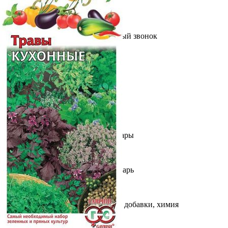
Выберите город
Обратный звонок
Заказать обратный звонок
Каталог
Семена
Грунты
Газонные травы, сидераты
Горшки, рассадники, аксессуары
Посадочный материал
Садовый инструмент, инвентарь
Консервирование
Средства защиты, удобрения, добавки, химия
Обустройство сада, декор