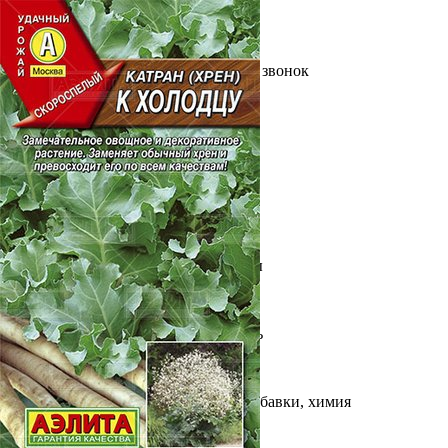
Выберите город
Обратный звонок
Заказать обратный звонок
Каталог
Семена
Грунты
Газонные травы, сидераты
Горшки, рассадники, аксессуары
Посадочный материал
Садовый инструмент, инвентарь
Консервирование
Средства защиты, удобрения, добавки, химия
Обустройство сада, декор