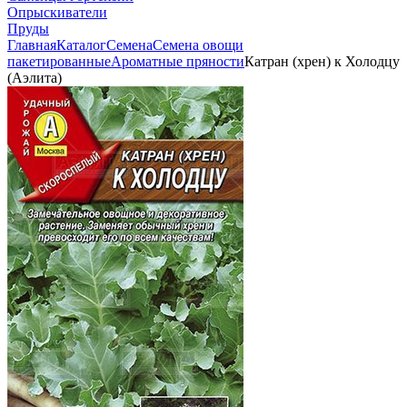
Опрыскиватели
Пруды
Главная
Каталог
Семена
Семена овощи
пакетированные
Ароматные пряности
Катран (хрен) к Холодцу
(Аэлита)