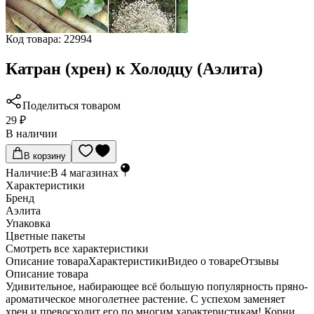
Код товара:
22994
Катран (хрен) к Холодцу (Аэлита)
Поделиться товаром
29 ₽
В наличии
В корзину
Наличие:
В
4
магазинах
Характеристики
Бренд
Аэлита
Упаковка
Цветные пакеты
Cмотреть все характеристики
Описание товара
Характеристики
Видео о товаре
Отзывы
Описание товара
Удивительное, набирающее всё большую популярность пряно-
ароматическое многолетнее растение. С успехом заменяет
хрен и превосходит его по многим характеристикам! Корни