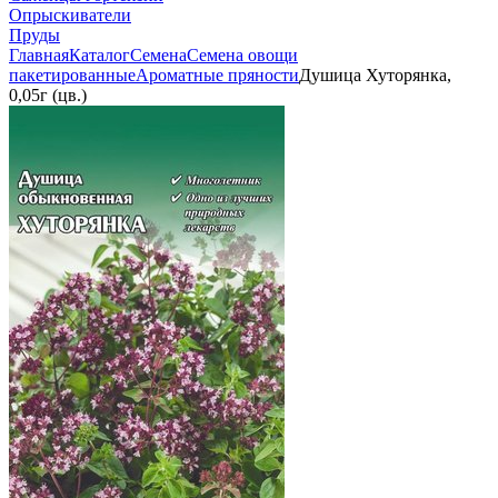
Опрыскиватели
Пруды
Главная
Каталог
Семена
Семена овощи
пакетированные
Ароматные пряности
Душица Хуторянка,
0,05г (цв.)