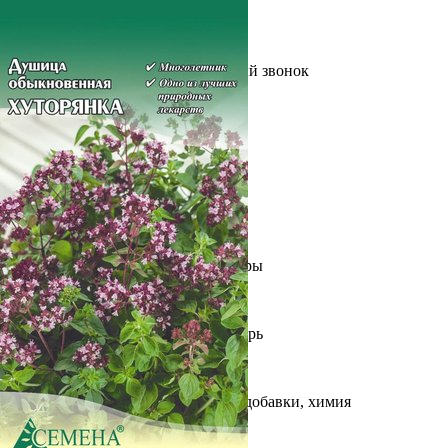
Выберите город
Обратный звонок
Заказать обратный звонок
Каталог
Семена
Грунты
Газонные травы, сидераты
Горшки, рассадники, аксессуары
Посадочный материал
Садовый инструмент, инвентарь
Консервирование
Средства защиты, удобрения, добавки, химия
Обустройство сада, декор