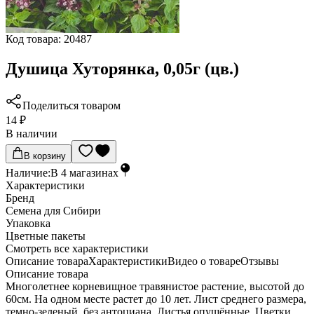
Код товара:
20487
Душица Хуторянка, 0,05г (цв.)
Поделиться товаром
14 ₽
В наличии
В корзину
Наличие:
В
4
магазинах
Характеристики
Бренд
Семена для Сибири
Упаковка
Цветные пакеты
Cмотреть все характеристики
Описание товара
Характеристики
Видео о товаре
Отзывы
Описание товара
Многолетнее корневищное травянистое растение, высотой до
60см. На одном месте растет до 10 лет. Лист среднего размера,
темно-зеленый, без антоциана. Листья опушённые. Цветки