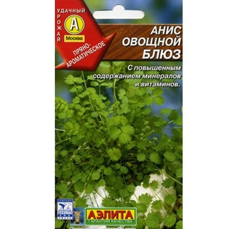
Выберите город
Обратный звонок
Заказать обратный звонок
Каталог
Семена
Грунты
Газонные травы, сидераты
Горшки, рассадники, аксессуары
Посадочный материал
Садовый инструмент, инвентарь
Консервирование
Средства защиты, удобрения, добавки, химия
Обустройство сада, декор