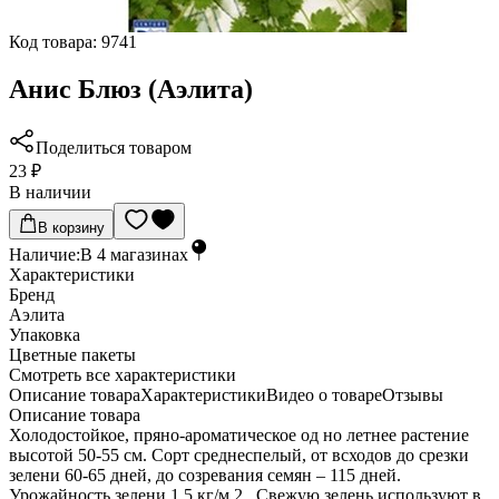
Код товара:
9741
Анис Блюз (Аэлита)
Поделиться товаром
23 ₽
В наличии
В корзину
Наличие:
В
4
магазинах
Характеристики
Бренд
Аэлита
Упаковка
Цветные пакеты
Cмотреть все характеристики
Описание товара
Характеристики
Видео о товаре
Отзывы
Описание товара
Холодостойкое, пряно-ароматическое од но летнее растение
высотой 50-55 см. Сорт среднеспелый, от всходов до срезки
зелени 60-65 дней, до созревания семян – 115 дней.
Урожайность зелени 1,5 кг/м 2 . Свежую зелень используют в