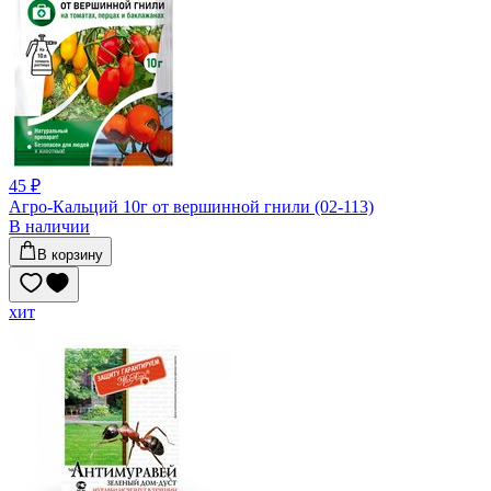
45 ₽
Агро-Кальций 10г от вершинной гнили (02-113)
В наличии
В корзину
хит