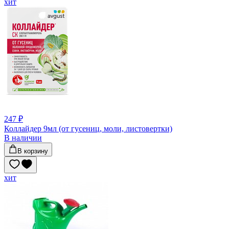
хит
247 ₽
Коллайдер 9мл (от гусениц, моли, листовертки)
В наличии
В корзину
хит