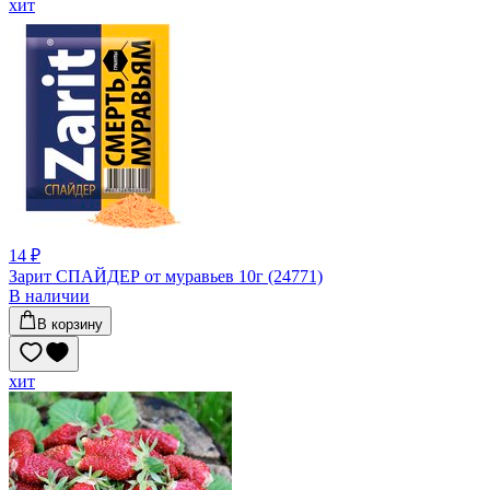
хит
14 ₽
Зарит СПАЙДЕР от муравьев 10г (24771)
В наличии
В корзину
хит