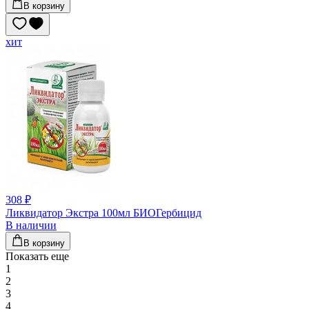
В корзину
хит
308 ₽
Ликвидатор Экстра 100мл БИОГербицид
В наличии
В корзину
Показать еще
1
2
3
4