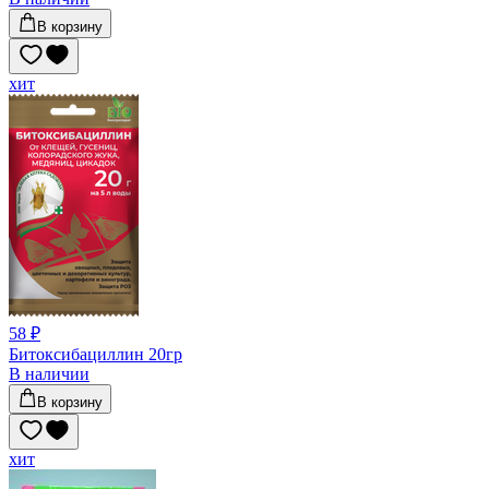
В корзину
хит
58 ₽
Битоксибациллин 20гр
В наличии
В корзину
хит