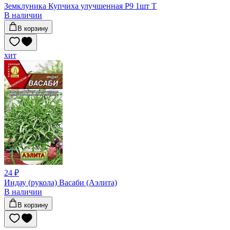
Земклуника Купчиха улучшенная Р9 1шт Т
В наличии
В корзину
хит
24 ₽
Индау (рукола) Васаби (Аэлита)
В наличии
В корзину