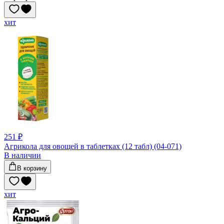
хит
251 ₽
Агрикола для овощей в таблетках (12 табл) (04-071)
В наличии
В корзину
хит