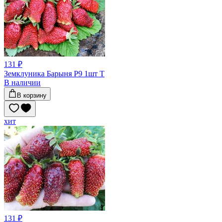
131 ₽
Земклуника Барыня Р9 1шт Т
В наличии
В корзину
хит
131 ₽