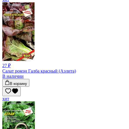
27 ₽
Салат ромэн Галба красный (Аэлита)
В наличии
В корзину
хит