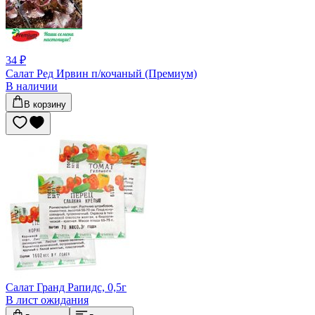
34 ₽
Салат Ред Ирвин п/кочаный (Премиум)
В наличии
В корзину
Салат Гранд Рапидс, 0,5г
В лист ожидания