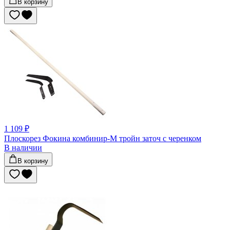
В корзину
1 109 ₽
Плоскорез Фокина комбинир-М тройн заточ с черенком
В наличии
В корзину