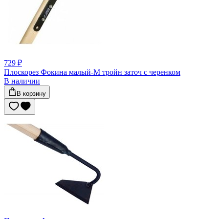
729 ₽
Плоскорез Фокина малый-М тройн заточ с черенком
В наличии
В корзину