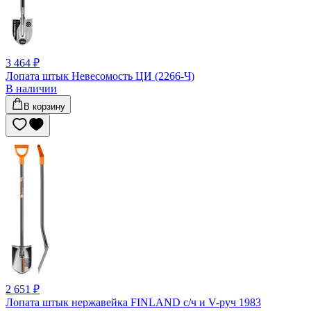
3 464 ₽
Лопата штык Невесомость ЦИ (2266-Ч)
В наличии
В корзину
2 651 ₽
Лопата штык нержавейка FINLAND с/ч и V-руч 1983