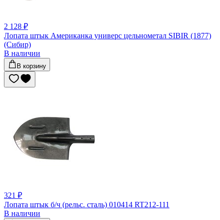
2 128 ₽
Лопата штык Американка универс цельнометал SIBIR (1877)
(Сибир)
В наличии
В корзину
321 ₽
Лопата штык б/ч (рельс. сталь) 010414 RT212-111
В наличии