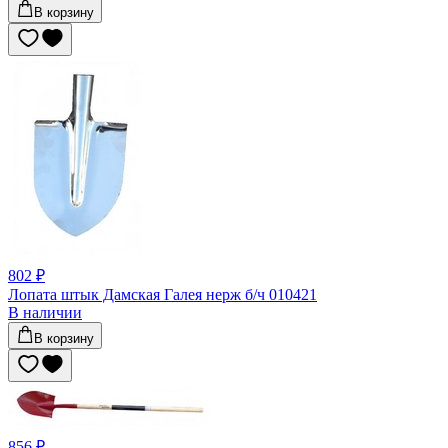
В корзину
802 ₽
Лопата штык Дамская Галея нерж б/ч 010421
В наличии
В корзину
856 ₽