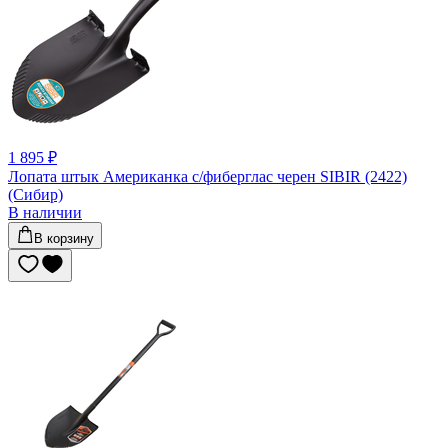
1 895 ₽
Лопата штык Американка с/фиберглас черен SIBIR (2422)
(Сибир)
В наличии
В корзину