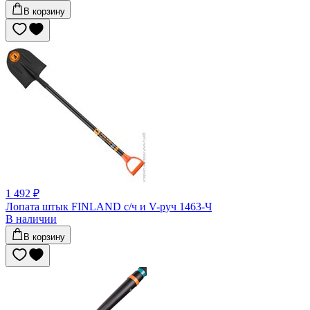
В корзину
1 492 ₽
Лопата штык FINLAND с/ч и V-руч 1463-Ч
В наличии
В корзину