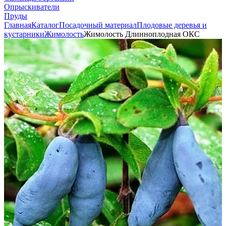
Опрыскиватели
Пруды
Главная
Каталог
Посадочный материал
Плодовые деревья и
кустарники
Жимолость
Жимолость Длинноплодная ОКС