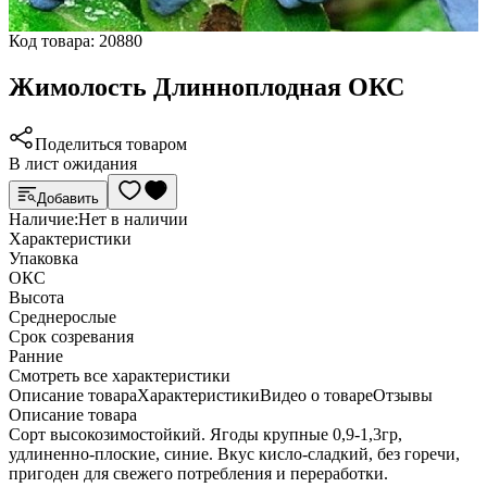
Код товара:
20880
Жимолость Длинноплодная ОКС
Поделиться товаром
В лист ожидания
Добавить
Наличие:
Нет в наличии
Характеристики
Упаковка
ОКС
Высота
Среднерослые
Срок созревания
Ранние
Cмотреть все характеристики
Описание товара
Характеристики
Видео о товаре
Отзывы
Описание товара
Сорт высокозимостойкий. Ягоды крупные 0,9-1,3гр,
удлиненно-плоские, синие. Вкус кисло-сладкий, без горечи,
пригоден для свежего потребления и переработки.