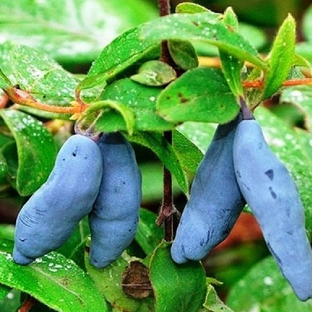
Выберите город
Обратный звонок
Заказать обратный звонок
Каталог
Семена
Грунты
Газонные травы, сидераты
Горшки, рассадники, аксессуары
Посадочный материал
Садовый инструмент, инвентарь
Консервирование
Средства защиты, удобрения, добавки, химия
Обустройство сада, декор