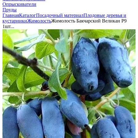
Опрыскиватели
Пруды
Главная
Каталог
Посадочный материал
Плодовые деревья и
кустарники
Жимолость
Жимолость Бакчарский Великан Р9
1шт...