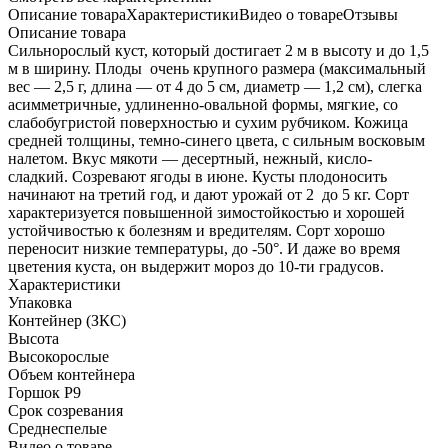
Описание товара
Характеристики
Видео о товаре
Отзывы
Описание товара
Cильнорослый куст, который достигает 2 м в высоту и до 1,5
м в ширину. Плоды очень крупного размера (максимальный
вес — 2,5 г, длина — от 4 до 5 см, диаметр — 1,2 см), слегка
асимметричные, удлиненно-овальной формы, мягкие, со
слабобугристой поверхностью и сухим рубчиком. Кожица
средней толщины, темно-синего цвета, с сильным восковым
налетом. Вкус мякоти — десертный, нежный, кисло-
сладкий. Созревают ягоды в июне. Кусты плодоносить
начинают на третий год, и дают урожай от 2 до 5 кг. Сорт
характеризуется повышенной зимостойкостью и хорошей
устойчивостью к болезням и вредителям. Сорт хорошо
переносит низкие температуры, до -50°. И даже во время
цветения куста, он выдержит мороз до 10-ти градусов.
Характеристики
Упаковка
Контейнер (ЗКС)
Высота
Высокорослые
Объем контейнера
Горшок Р9
Срок созревания
Среднеспелые
Видео о товаре