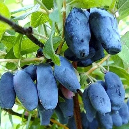
Выберите город
Обратный звонок
Заказать обратный звонок
Каталог
Семена
Грунты
Газонные травы, сидераты
Горшки, рассадники, аксессуары
Посадочный материал
Садовый инструмент, инвентарь
Консервирование
Средства защиты, удобрения, добавки, химия
Обустройство сада, декор