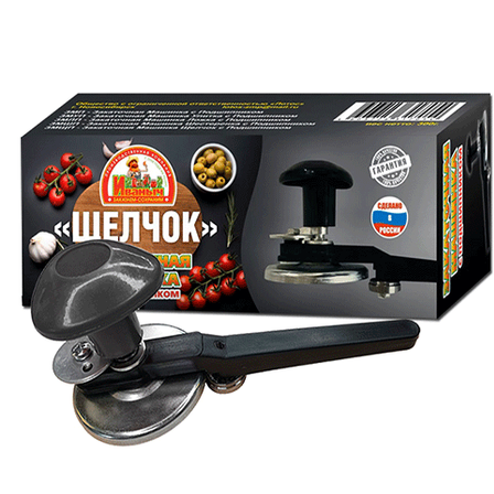
Выберите город
Обратный звонок
Заказать обратный звонок
Каталог
Семена
Грунты
Газонные травы, сидераты
Горшки, рассадники, аксессуары
Посадочный материал
Садовый инструмент, инвентарь
Консервирование
Средства защиты, удобрения, добавки, химия
Обустройство сада, декор