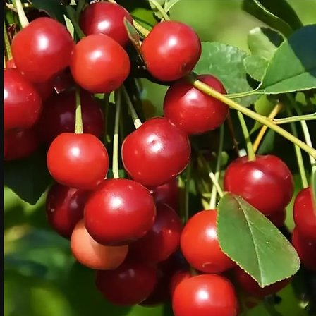
Выберите город
Обратный звонок
Заказать обратный звонок
Каталог
Семена
Грунты
Газонные травы, сидераты
Горшки, рассадники, аксессуары
Посадочный материал
Садовый инструмент, инвентарь
Консервирование
Средства защиты, удобрения, добавки, химия
Обустройство сада, декор