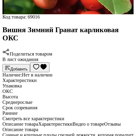
Код товара:
69016
Вишня Зимний Гранат карликовая
ОКС
Поделиться товаром
В лист ожидания
Добавить
Наличие:
Нет в наличии
Характеристики
Упаковка
ОКС
Высота
Среднерослые
Срок созревания
Ранние
Cмотреть все характеристики
Описание товара
Характеристики
Видео о товаре
Отзывы
Описание товара
Сочные и крупные плоды средней лежкости, которая порадует