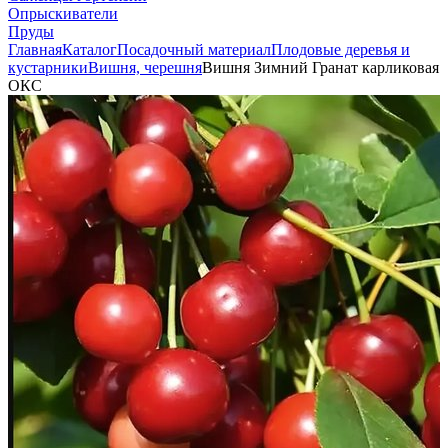
Опрыскиватели
Пруды
Главная
Каталог
Посадочный материал
Плодовые деревья и
кустарники
Вишня, черешня
Вишня Зимний Гранат карликовая
ОКС