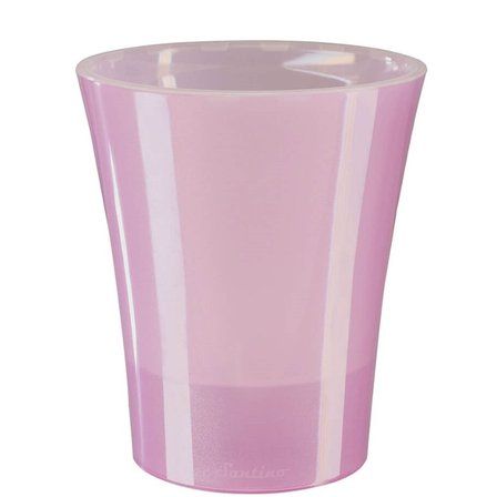
Выберите город
Обратный звонок
Заказать обратный звонок
Каталог
Семена
Грунты
Газонные травы, сидераты
Горшки, рассадники, аксессуары
Посадочный материал
Садовый инструмент, инвентарь
Консервирование
Средства защиты, удобрения, добавки, химия
Обустройство сада, декор