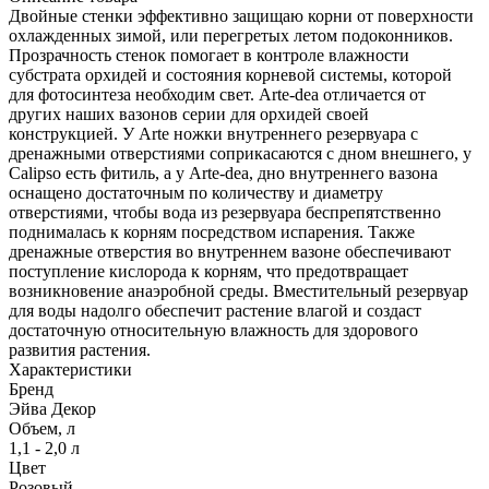
Двойные стенки эффективно защищаю корни от поверхности
охлажденных зимой, или перегретых летом подоконников.
Прозрачность стенок помогает в контроле влажности
субстрата орхидей и состояния корневой системы, которой
для фотосинтеза необходим свет. Arte-dea отличается от
других наших вазонов серии для орхидей своей
конструкцией. У Arte ножки внутреннего резервуара с
дренажными отверстиями соприкасаются с дном внешнего, у
Calipso есть фитиль, а у Arte-dea, дно внутреннего вазона
оснащено достаточным по количеству и диаметру
отверстиями, чтобы вода из резервуара беспрепятственно
поднималась к корням посредством испарения. Также
дренажные отверстия во внутреннем вазоне обеспечивают
поступление кислорода к корням, что предотвращает
возникновение анаэробной среды. Вместительный резервуар
для воды надолго обеспечит растение влагой и создаст
достаточную относительную влажность для здорового
развития растения.
Характеристики
Бренд
Эйва Декор
Объем, л
1,1 - 2,0 л
Цвет
Розовый