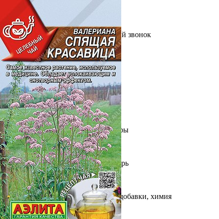
Выберите город
Обратный звонок
Заказать обратный звонок
Каталог
Семена
Грунты
Газонные травы, сидераты
Горшки, рассадники, аксессуары
Посадочный материал
Садовый инструмент, инвентарь
Консервирование
Средства защиты, удобрения, добавки, химия
Обустройство сада, декор