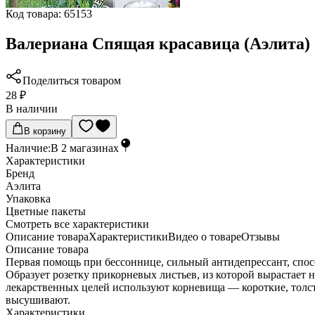
Код товара:
65153
Валериана Спящая красавица (Аэлита)
Поделиться товаром
28 ₽
В наличии
В корзину
Наличие:
В
2
магазинах
Характеристики
Бренд
Аэлита
Упаковка
Цветные пакеты
Cмотреть все характеристики
Описание товара
Характеристики
Видео о товаре
Отзывы
Описание товара
Первая помощь при бессоннице, сильный антидепрессант, спос
Образует розетку прикорневых листьев, из которой вырастает н
лекарственных целей используют корневища — короткие, толст
высушивают.
Характеристики