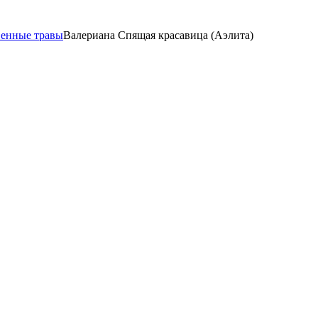
венные травы
Валериана Спящая красавица (Аэлита)