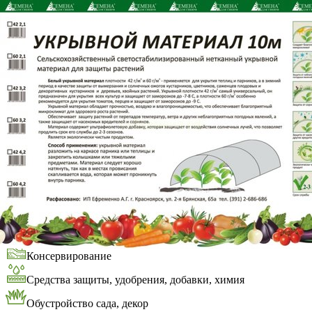
Выберите город
Обратный звонок
Заказать обратный звонок
Каталог
Семена
Грунты
Газонные травы, сидераты
Горшки, рассадники, аксессуары
Посадочный материал
Садовый инструмент, инвентарь
Консервирование
Средства защиты, удобрения, добавки, химия
Обустройство сада, декор