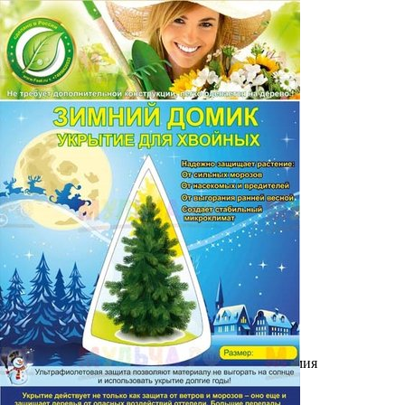
Выберите город
Обратный звонок
Заказать обратный звонок
Каталог
Семена
Грунты
Газонные травы, сидераты
Горшки, рассадники, аксессуары
Посадочный материал
Садовый инструмент, инвентарь
Консервирование
Средства защиты, удобрения, добавки, химия
Обустройство сада, декор