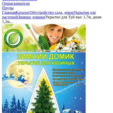
Опрыскиватели
Пруды
Главная
Каталог
Обустройство сада, декор
Укрытия для
растений
Зимние домики
Укрытие для Туй выс 1,7м, диам
1,2м...