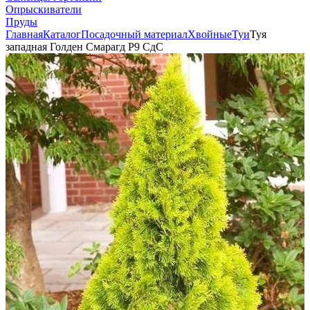
Опрыскиватели
Пруды
Главная
Каталог
Посадочный материал
Хвойные
Туи
Туя
западная Голден Смарагд Р9 СдС