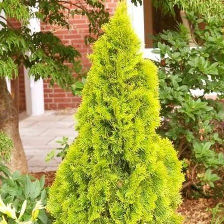
Выберите город
Обратный звонок
Заказать обратный звонок
Каталог
Семена
Грунты
Газонные травы, сидераты
Горшки, рассадники, аксессуары
Посадочный материал
Садовый инструмент, инвентарь
Консервирование
Средства защиты, удобрения, добавки, химия
Обустройство сада, декор