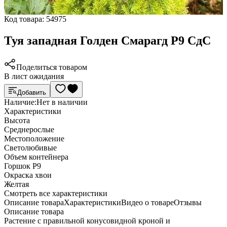
Код товара:
54975
Туя западная Голден Смарагд Р9 СдС
Поделиться товаром
В лист ожидания
Добавить
Наличие:
Нет в наличии
Характеристики
Высота
Среднерослые
Местоположение
Светолюбивые
Объем контейнера
Горшок Р9
Окраска хвои
Желтая
Cмотреть все характеристики
Описание товара
Характеристики
Видео о товаре
Отзывы
Описание товара
Растение с правильной конусовидной кроной и