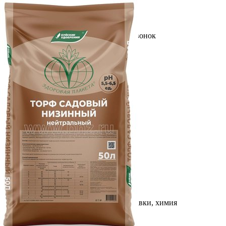
Выберите город
Обратный звонок
Заказать обратный звонок
Каталог
Семена
Грунты
Газонные травы, сидераты
Горшки, рассадники, аксессуары
Посадочный материал
Садовый инструмент, инвентарь
Консервирование
Средства защиты, удобрения, добавки, химия
Обустройство сада, декор