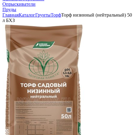
Опрыскиватели
Пруды
Главная
Каталог
Грунты
Торф
Торф низинный (нейтральный) 50
л БХЗ