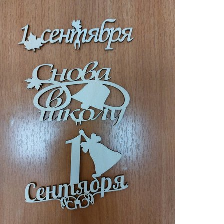
Выберите город
Обратный звонок
Заказать обратный звонок
Каталог
Семена
Грунты
Газонные травы, сидераты
Горшки, рассадники, аксессуары
Посадочный материал
Садовый инструмент, инвентарь
Консервирование
Средства защиты, удобрения, добавки, химия
Обустройство сада, декор