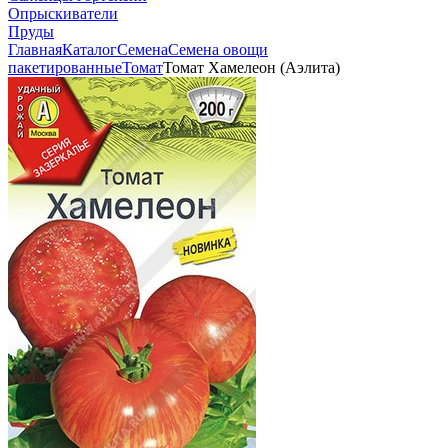
Опрыскиватели
Пруды
Главная
Каталог
Семена
Семена овощи
пакетированные
Томат
Томат Хамелеон (Аэлита)