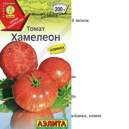
Выберите город
Обратный звонок
Заказать обратный звонок
Каталог
Семена
Грунты
Газонные травы, сидераты
Горшки, рассадники, аксессуары
Посадочный материал
Садовый инструмент, инвентарь
Консервирование
Средства защиты, удобрения, добавки, химия
Обустройство сада, декор