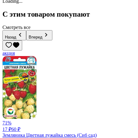
Loading...
С этим товаром покупают
Смотреть все
Назад
Вперед
акция
71
%
17 ₽
60 ₽
Земляника Цветная лужайка смесь (Сиб сад)