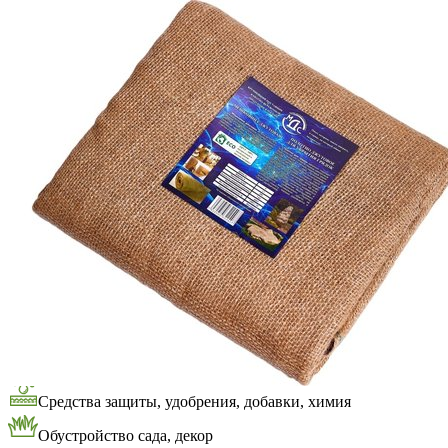
Выберите город
Обратный звонок
Заказать обратный звонок
Каталог
Семена
Грунты
Газонные травы, сидераты
Горшки, рассадники, аксессуары
Посадочный материал
Садовый инструмент, инвентарь
Консервирование
Средства защиты, удобрения, добавки, химия
Обустройство сада, декор