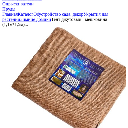
Опрыскиватели
Пруды
Главная
Каталог
Обустройство сада, декор
Укрытия для
растений
Зимние домики
Тент джутовый - мешковина
(1,1м*1,5м)...