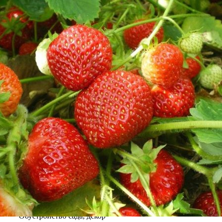
Выберите город
Обратный звонок
Заказать обратный звонок
Каталог
Семена
Грунты
Газонные травы, сидераты
Горшки, рассадники, аксессуары
Посадочный материал
Садовый инструмент, инвентарь
Консервирование
Средства защиты, удобрения, добавки, химия
Обустройство сада, декор