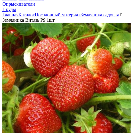
Опрыскиватели
Пруды
Главная
Каталог
Посадочный материал
Земляника садовая
Т
Земляника Витязь Р9 1шт