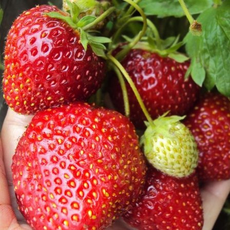
Выберите город
Обратный звонок
Заказать обратный звонок
Каталог
Семена
Грунты
Газонные травы, сидераты
Горшки, рассадники, аксессуары
Посадочный материал
Садовый инструмент, инвентарь
Консервирование
Средства защиты, удобрения, добавки, химия
Обустройство сада, декор