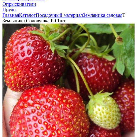
Опрыскиватели
Пруды
Главная
Каталог
Посадочный материал
Земляника садовая
Т
Земляника Соловушка Р9 1шт