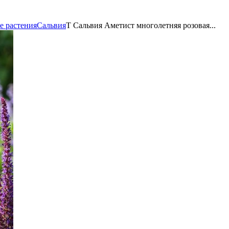
е растения
Сальвия
Т Сальвия Аметист многолетняя розовая...