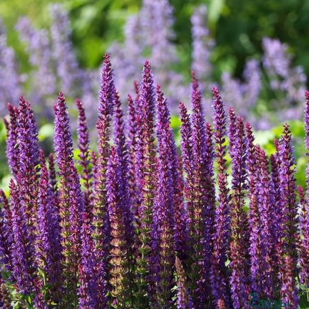
Выберите город
Обратный звонок
Заказать обратный звонок
Каталог
Семена
Грунты
Газонные травы, сидераты
Горшки, рассадники, аксессуары
Посадочный материал
Садовый инструмент, инвентарь
Консервирование
Средства защиты, удобрения, добавки, химия
Обустройство сада, декор