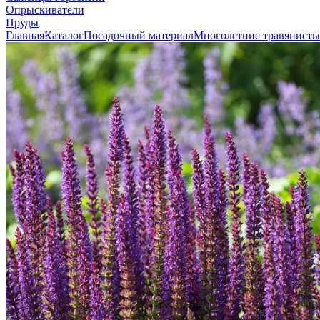
Опрыскиватели
Пруды
Главная
Каталог
Посадочный материал
Многолетние травянисты