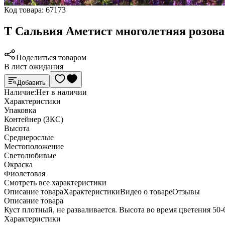
Код товара:
67173
Т Сальвия Аметист многолетняя розова
Поделиться товаром
В лист ожидания
Добавить
Наличие:
Нет в наличии
Характеристики
Упаковка
Контейнер (ЗКС)
Высота
Среднерослые
Местоположение
Светолюбивые
Окраска
Фиолетовая
Cмотреть все характеристики
Описание товара
Характеристики
Видео о товаре
Отзывы
Описание товара
Куст плотный, не разваливается. Высота во время цветения 50-
Характеристики