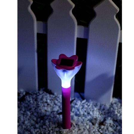
Выберите город
Обратный звонок
Заказать обратный звонок
Каталог
Семена
Грунты
Газонные травы, сидераты
Горшки, рассадники, аксессуары
Посадочный материал
Садовый инструмент, инвентарь
Консервирование
Средства защиты, удобрения, добавки, химия
Обустройство сада, декор