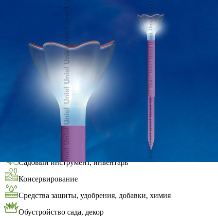
Выберите город
Обратный звонок
Заказать обратный звонок
Каталог
Семена
Грунты
Газонные травы, сидераты
Горшки, рассадники, аксессуары
Посадочный материал
Садовый инструмент, инвентарь
Консервирование
Средства защиты, удобрения, добавки, химия
Обустройство сада, декор