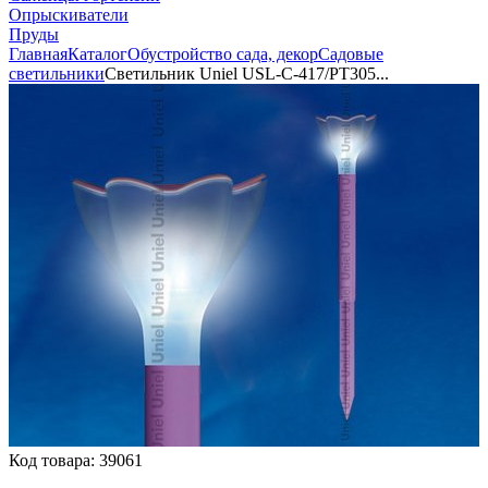
Опрыскиватели
Пруды
Главная
Каталог
Обустройство сада, декор
Садовые
светильники
Светильник Uniel USL-C-417/PT305...
Код товара:
39061