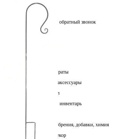
Выберите город
Обратный звонок
Заказать обратный звонок
Каталог
Семена
Грунты
Газонные травы, сидераты
Горшки, рассадники, аксессуары
Посадочный материал
Садовый инструмент, инвентарь
Консервирование
Средства защиты, удобрения, добавки, химия
Обустройство сада, декор