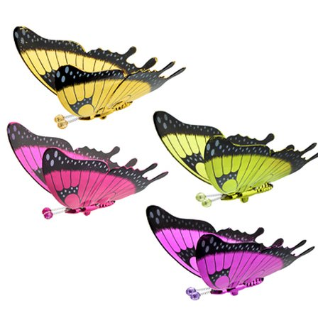
Выберите город
Обратный звонок
Заказать обратный звонок
Каталог
Семена
Грунты
Газонные травы, сидераты
Горшки, рассадники, аксессуары
Посадочный материал
Садовый инструмент, инвентарь
Консервирование
Средства защиты, удобрения, добавки, химия
Обустройство сада, декор