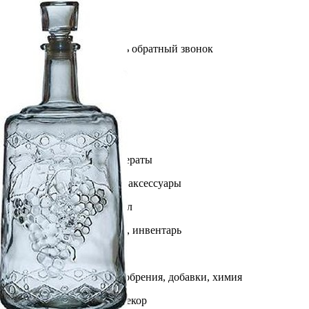
Выберите город
Обратный звонок
Заказать обратный звонок
Каталог
Семена
Грунты
Газонные травы, сидераты
Горшки, рассадники, аксессуары
Посадочный материал
Садовый инструмент, инвентарь
Консервирование
Средства защиты, удобрения, добавки, химия
Обустройство сада, декор