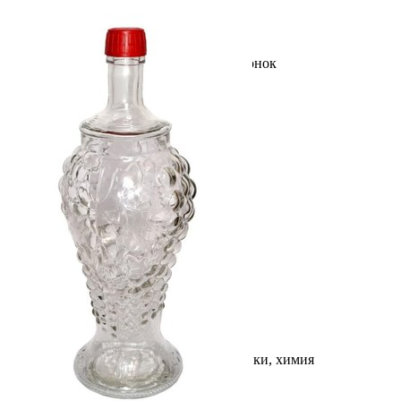
Выберите город
Обратный звонок
Заказать обратный звонок
Каталог
Семена
Грунты
Газонные травы, сидераты
Горшки, рассадники, аксессуары
Посадочный материал
Садовый инструмент, инвентарь
Консервирование
Средства защиты, удобрения, добавки, химия
Обустройство сада, декор