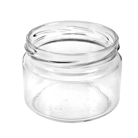
Выберите город
Обратный звонок
Заказать обратный звонок
Каталог
Семена
Грунты
Газонные травы, сидераты
Горшки, рассадники, аксессуары
Посадочный материал
Садовый инструмент, инвентарь
Консервирование
Средства защиты, удобрения, добавки, химия
Обустройство сада, декор