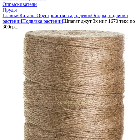
Опрыскиватели
Пруды
Главная
Каталог
Обустройство сада, декор
Опоры, подвязка
растений
Подвязка растений
Шпагат джут 3х нит 1670 текс по
300гр...