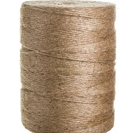
Выберите город
Обратный звонок
Заказать обратный звонок
Каталог
Семена
Грунты
Газонные травы, сидераты
Горшки, рассадники, аксессуары
Посадочный материал
Садовый инструмент, инвентарь
Консервирование
Средства защиты, удобрения, добавки, химия
Обустройство сада, декор