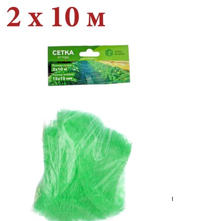
Выберите город
Обратный звонок
Заказать обратный звонок
Каталог
Семена
Грунты
Газонные травы, сидераты
Горшки, рассадники, аксессуары
Посадочный материал
Садовый инструмент, инвентарь
Консервирование
Средства защиты, удобрения, добавки, химия
Обустройство сада, декор