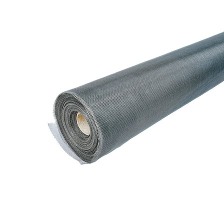
Выберите город
Обратный звонок
Заказать обратный звонок
Каталог
Семена
Грунты
Газонные травы, сидераты
Горшки, рассадники, аксессуары
Посадочный материал
Садовый инструмент, инвентарь
Консервирование
Средства защиты, удобрения, добавки, химия