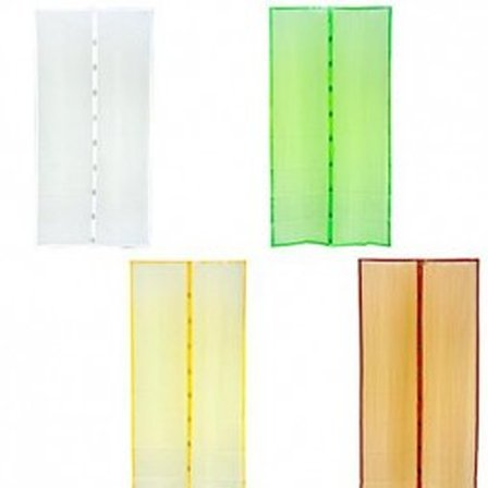
Выберите город
Обратный звонок
Заказать обратный звонок
Каталог
Семена
Грунты
Газонные травы, сидераты
Горшки, рассадники, аксессуары
Посадочный материал
Садовый инструмент, инвентарь
Консервирование
Средства защиты, удобрения, добавки, химия
Обустройство сада, декор