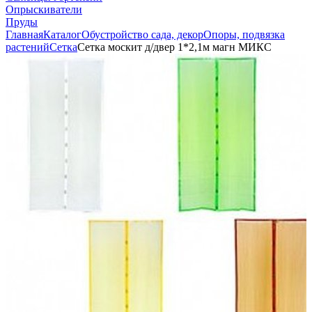
Опрыскиватели
Пруды
Главная
Каталог
Обустройство сада, декор
Опоры, подвязка
растений
Сетка
Сетка москит д/двер 1*2,1м магн МИКС