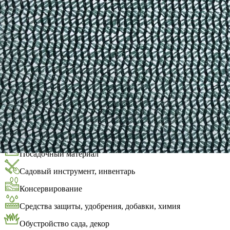
Выберите город
Обратный звонок
Заказать обратный звонок
Каталог
Семена
Грунты
Газонные травы, сидераты
Горшки, рассадники, аксессуары
Посадочный материал
Садовый инструмент, инвентарь
Консервирование
Средства защиты, удобрения, добавки, химия
Обустройство сада, декор