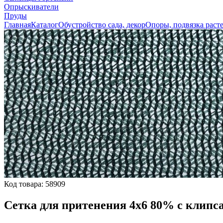
Опрыскиватели
Пруды
Главная
Каталог
Обустройство сада, декор
Опоры, подвязка раст
Код товара:
58909
Сетка для притенения 4х6 80% с клипса