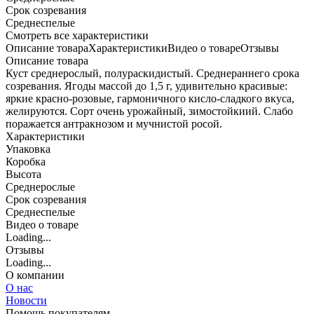
Срок созревания
Среднеспелые
Cмотреть все характеристики
Описание товара
Характеристики
Видео о товаре
Отзывы
Описание товара
Куст среднерослый, полураскидистый. Среднераннего срока
созревания. Ягоды массой до 1,5 г, удивительно красивые:
яркие красно-розовые, гармоничного кисло-сладкого вкуса,
желируются. Сорт очень урожайный, зимостойкиий. Слабо
поражается антракнозом и мучнистой росой.
Характеристики
Упаковка
Коробка
Высота
Среднерослые
Срок созревания
Среднеспелые
Видео о товаре
Loading...
Отзывы
Loading...
О компании
О нас
Новости
Помощь покупателям