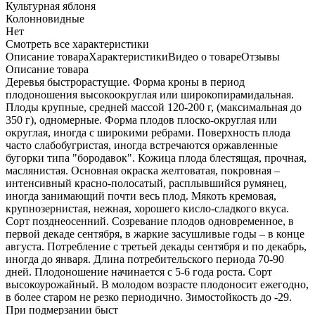
Культурная яблоня
Колонновидные
Нет
Cмотреть все характеристики
Описание товара
Характеристики
Видео о товаре
Отзывы
Описание товара
Деревья быстрорастущие. Форма кроны в период
плодоношения высокоокруглая или широкопирамидальная.
Плоды крупные, средней массой 120-200 г, (максимальная до
350 г), одномерные. Форма плодов плоско-округлая или
округлая, иногда с широкими ребрами. Поверхность плода
часто слабобугристая, иногда встречаются оржавленные
бугорки типа "бородавок". Кожица плода блестящая, прочная,
маслянистая. Основная окраска желтоватая, покровная –
интенсивный красно-полосатый, расплывшийся румянец,
иногда занимающий почти весь плод. Мякоть кремовая,
крупнозернистая, нежная, хорошего кисло-сладкого вкуса.
Сорт позднеосенний. Созревание плодов одновременное, в
первой декаде сентября, в жаркие засушливые годы – в конце
августа. Потребление с третьей декады сентября и по декабрь,
иногда до января. Длина потребительского периода 70-90
дней. Плодоношение начинается с 5-6 года роста. Сорт
высокоурожайный. В молодом возрасте плодоносит ежегодно,
в более старом не резко периодично. Зимостойкость до -29.
При подмерзании быст