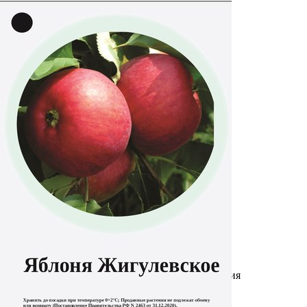
Выберите город
Обратный звонок
Заказать обратный звонок
Каталог
Семена
Грунты
Газонные травы, сидераты
Горшки, рассадники, аксессуары
Посадочный материал
Садовый инструмент, инвентарь
Консервирование
Средства защиты, удобрения, добавки, химия
Обустройство сада, декор