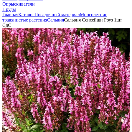
Опрыскиватели
Пруды
Главная
Каталог
Посадочный материал
Многолетние
травянистые растения
Сальвия
Сальвия Сенсейшн Роуз 1шт
СдС