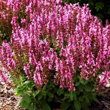
Выберите город
Обратный звонок
Заказать обратный звонок
Каталог
Семена
Грунты
Газонные травы, сидераты
Горшки, рассадники, аксессуары
Посадочный материал
Садовый инструмент, инвентарь
Консервирование
Средства защиты, удобрения, добавки, химия
Обустройство сада, декор