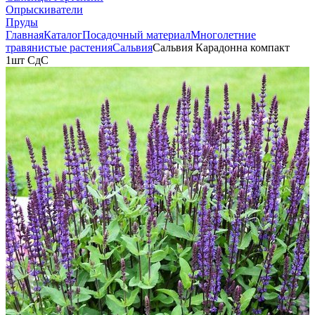
Опрыскиватели
Пруды
Главная
Каталог
Посадочный материал
Многолетние
травянистые растения
Сальвия
Сальвия Карадонна компакт
1шт СдС