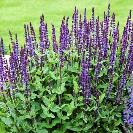
Выберите город
Обратный звонок
Заказать обратный звонок
Каталог
Семена
Грунты
Газонные травы, сидераты
Горшки, рассадники, аксессуары
Посадочный материал
Садовый инструмент, инвентарь
Консервирование
Средства защиты, удобрения, добавки, химия
Обустройство сада, декор