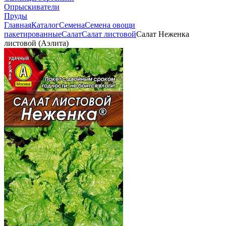
Опрыскиватели
Пруды
Главная
Каталог
Семена
Семена овощи
пакетированные
Салат
Салат листовой
Салат Неженка
листовой (Аэлита)