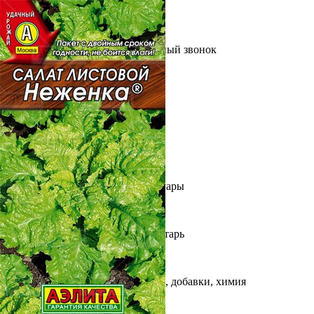
Выберите город
Обратный звонок
Заказать обратный звонок
Каталог
Семена
Грунты
Газонные травы, сидераты
Горшки, рассадники, аксессуары
Посадочный материал
Садовый инструмент, инвентарь
Консервирование
Средства защиты, удобрения, добавки, химия
Обустройство сада, декор