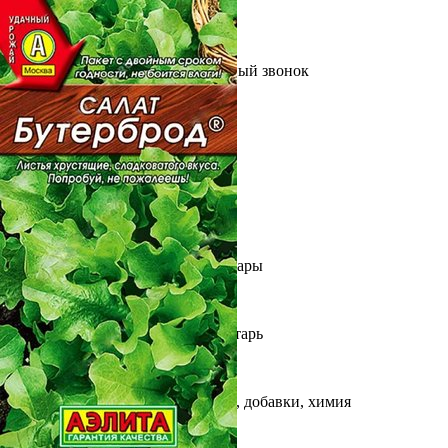
Выберите город
Обратный звонок
Заказать обратный звонок
Каталог
Семена
Грунты
Газонные травы, сидераты
Горшки, рассадники, аксессуары
Посадочный материал
Садовый инструмент, инвентарь
Консервирование
Средства защиты, удобрения, добавки, химия
Обустройство сада, декор