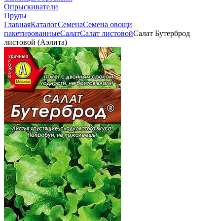
Опрыскиватели
Пруды
Главная
Каталог
Семена
Семена овощи
пакетированные
Салат
Салат листовой
Салат Бутерброд
листовой (Аэлита)