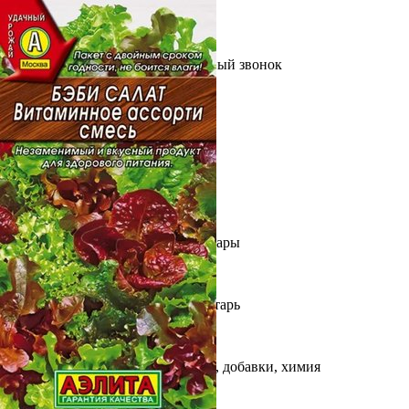
Выберите город
Обратный звонок
Заказать обратный звонок
Каталог
Семена
Грунты
Газонные травы, сидераты
Горшки, рассадники, аксессуары
Посадочный материал
Садовый инструмент, инвентарь
Консервирование
Средства защиты, удобрения, добавки, химия
Обустройство сада, декор