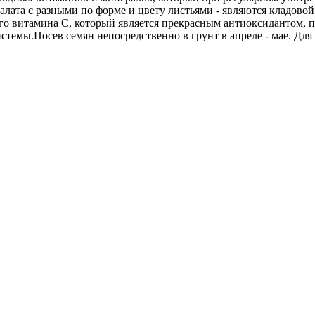
 салата с разными по форме и цвету листьями - являются кладово
ного витамина С, который является прекрасным антиоксидантом, 
стемы.Посев семян непосредственно в грунт в апреле - мае. Дл