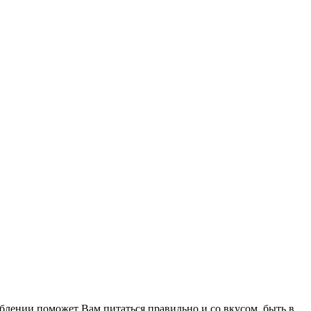
лении поможет Вам питаться правильно и со вкусом, быть в