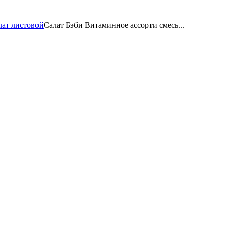
лат листовой
Салат Бэби Витаминное ассорти смесь...