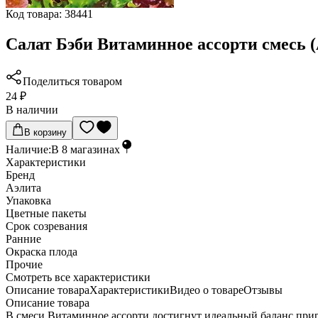
Код товара:
38441
Салат Бэби Витаминное ассорти смесь (
Поделиться товаром
24 ₽
В наличии
В корзину
Наличие:
В
8
магазинах
Характеристики
Бренд
Аэлита
Упаковка
Цветные пакеты
Срок созревания
Ранние
Окраска плода
Прочие
Cмотреть все характеристики
Описание товара
Характеристики
Видео о товаре
Отзывы
Описание товара
В смеси Витаминное ассорти достигнут идеальный баланс прир