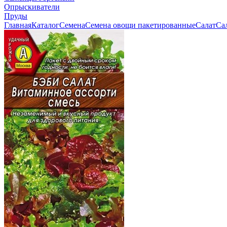
Опрыскиватели
Пруды
Главная
Каталог
Семена
Семена овощи пакетированные
Салат
Са