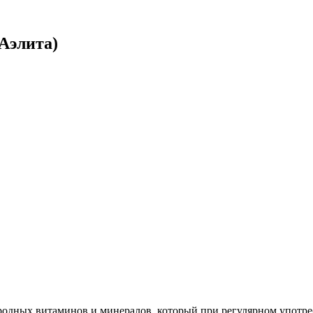
Аэлита)
одных витаминов и минералов, который при регулярном употреб