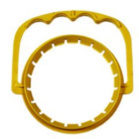
Выберите город
Обратный звонок
Заказать обратный звонок
Каталог
Семена
Грунты
Газонные травы, сидераты
Горшки, рассадники, аксессуары
Посадочный материал
Садовый инструмент, инвентарь
Консервирование
Средства защиты, удобрения, добавки, химия
Обустройство сада, декор