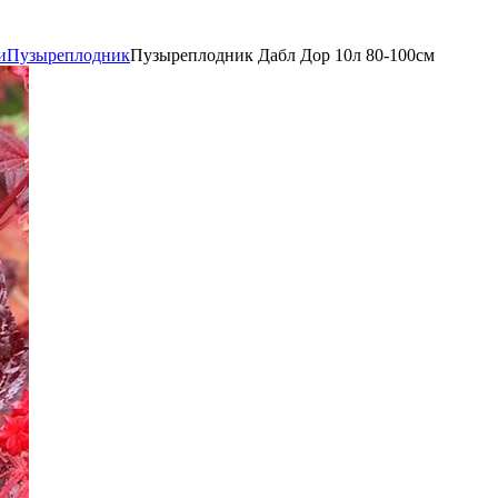
и
Пузыреплодник
Пузыреплодник Дабл Дор 10л 80-100см