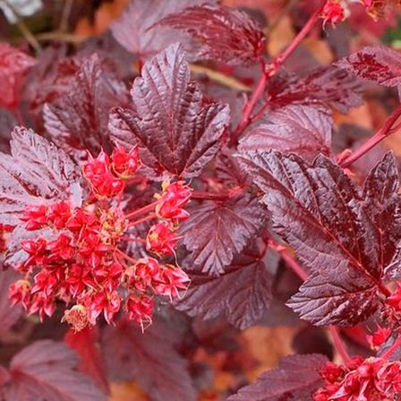
Выберите город
Обратный звонок
Заказать обратный звонок
Каталог
Семена
Грунты
Газонные травы, сидераты
Горшки, рассадники, аксессуары
Посадочный материал
Садовый инструмент, инвентарь
Консервирование
Средства защиты, удобрения, добавки, химия
Обустройство сада, декор