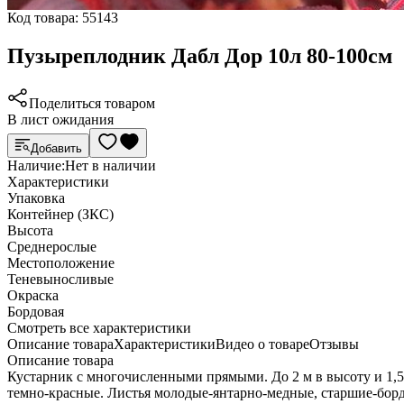
Код товара:
55143
Пузыреплодник Дабл Дор 10л 80-100см
Поделиться товаром
В лист ожидания
Добавить
Наличие:
Нет в наличии
Характеристики
Упаковка
Контейнер (ЗКС)
Высота
Среднерослые
Местоположение
Теневыносливые
Окраска
Бордовая
Cмотреть все характеристики
Описание товара
Характеристики
Видео о товаре
Отзывы
Описание товара
Кустарник с многочисленными прямыми. До 2 м в высоту и 1,
темно-красные. Листья молодые-янтарно-медные, старшие-борд