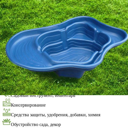
Выберите город
Обратный звонок
Заказать обратный звонок
Каталог
Семена
Грунты
Газонные травы, сидераты
Горшки, рассадники, аксессуары
Посадочный материал
Садовый инструмент, инвентарь
Консервирование
Средства защиты, удобрения, добавки, химия
Обустройство сада, декор