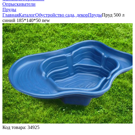
Опрыскиватели
Пруды
Главная
Каталог
Обустройство сада, декор
Пруды
Пруд 500 л
синий 185*140*50 new
Код товара:
34925