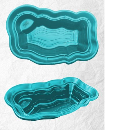
Выберите город
Обратный звонок
Заказать обратный звонок
Каталог
Семена
Грунты
Газонные травы, сидераты
Горшки, рассадники, аксессуары
Посадочный материал
Садовый инструмент, инвентарь
Консервирование
Средства защиты, удобрения, добавки, химия
Обустройство сада, декор