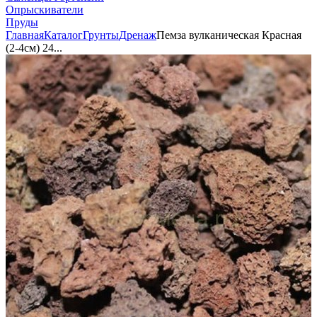
Опрыскиватели
Пруды
Главная
Каталог
Грунты
Дренаж
Пемза вулканическая Красная
(2-4см) 24...