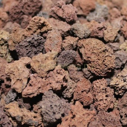
Выберите город
Обратный звонок
Заказать обратный звонок
Каталог
Семена
Грунты
Газонные травы, сидераты
Горшки, рассадники, аксессуары
Посадочный материал
Садовый инструмент, инвентарь
Консервирование
Средства защиты, удобрения, добавки, химия
Обустройство сада, декор